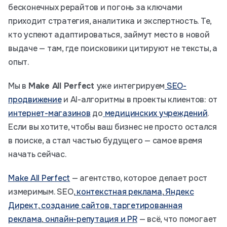
бесконечных рерайтов и погонь за ключами
приходит стратегия, аналитика и экспертность. Те,
кто успеют адаптироваться, займут место в новой
выдаче — там, где поисковики цитируют не тексты, а
опыт.
Мы в
Make All Perfect
уже интегрируем
SEO-
продвижение
и AI-алгоритмы в проекты клиентов: от
интернет-магазинов
до
медицинских учреждений
.
Если вы хотите, чтобы ваш бизнес не просто остался
в поиске, а стал частью будущего — самое время
начать сейчас.
Make All Perfect
— агентство, которое делает рост
измеримым. SEO,
контекстная реклама
,
Яндекс
Директ
,
создание сайтов
,
таргетированная
реклама
,
онлайн-репутация и PR
— всё, что помогает