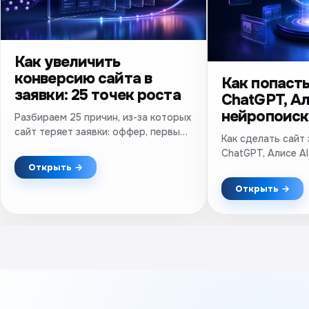
Как увеличить
конверсию сайта в
Как попасть
заявки: 25 точек роста
ChatGPT, Ал
нейропоиск
Разбираем 25 причин, из-за которых
сайт теряет заявки: оффер, первый
Как сделать сайт
экран, формы, доверие, мобильная
ChatGPT, Алисе AI
версия, скорость и аналитика.
техническое SEO,
Открыть →
Практический чек-лист.
упоминания и про
Открыть →
результатов.