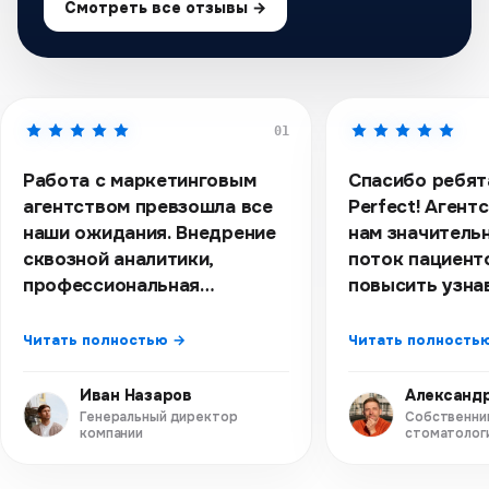
Смотреть все отзывы →
01
Работа с маркетинговым
Спасибо ребята
агентством превзошла все
Perfect! Агент
наши ожидания. Внедрение
нам значитель
сквозной аналитики,
поток пациент
профессиональная
повысить узна
настройка рекламных
наших клиник.
кампаний и эффективное
современного 
Читать полностью →
Читать полность
SEO-продвижение
сайта, а такж
позволили нам существенно
реклама в Янд
Иван Назаров
Александ
увеличить продажи и
ВКонтакте, пр
Генеральный директор
Собственни
компании
стоматологи
повысить узнаваемость
отличные резу
бренда. Особенно
Профессионал