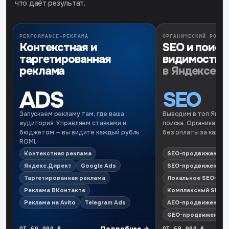
что даёт результат.
PERFORMANCE-РЕКЛАМА
ОРГАНИЧЕСКИЙ РОСТ
Контекстная и
SEO и поиск
таргетированная
видимость
реклама
в Яндексе и
ADS
SEO
Запускаем рекламу там, где ваша
Выводим в топ Яндекс
аудитория. Управляем ставками и
поиска. Органика раб
бюджетом — вы видите каждый рубль
без оплаты за каждый
ROMI.
Контекстная реклама
SEO-продвижение в
Яндекс.Директ
Google Ads
SEO-продвижение в
Таргетированная реклама
Локальное SEO-пр
Реклама ВКонтакте
Комплексный SEO-а
Реклама на Avito
Telegram Ads
AEO-продвижение
GEO-продвижение
Подробнее
→
ОТ 60 000 ₽
ОТ 60 000 ₽