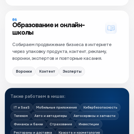
06
Образование и онлайн-
школы
Собираем продвижение бизнеса в интернете
через упаковку продукта, контент, рекламу,
воронки, экспертов и повторные касания.
Воронки
Контент
Эксперты
Также работаем в нишах:
IT и SaaS
Мобильные приложения
Кибербезопасность
Телеком
Авто и автодилеры
Автосервисы и запчасти
Финансы и банки
Страхование
Инвестиции
Рестораны и доставка
Красота и косметология