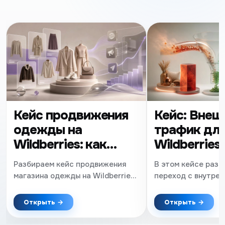
Кейс продвижения
Кейс: Внеш
одежды на
трафик дл
Wildberries: как
Wildberries
увеличить продажи
заказов на 
Разбираем кейс продвижения
В этом кейсе разб
в fashion-нише
снижения 
магазина одежды на Wildberries
переход с внутрен
в конкурентной fashion-нише.
на внешний трафи
вырасти на Wildber
Открыть →
Открыть →
за месяц. Показыв
удалось сократит