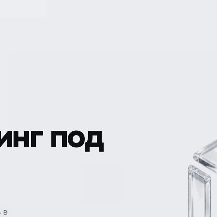
инг под
 в