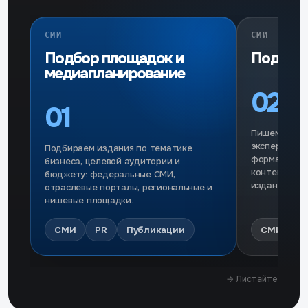
СМИ
СМИ
Подбор площадок и
Подгото
медиапланирование
02
01
Пишем стать
экспертные 
Подбираем издания по тематике
формате ред
бизнеса, целевой аудитории и
контент под
бюджету: федеральные СМИ,
издания.
отраслевые порталы, региональные и
нишевые площадки.
СМИ
PR
Публикации
СМИ
P
→ Листайте