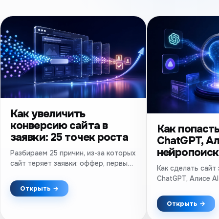
Как увеличить
конверсию сайта в
Как попасть
заявки: 25 точек роста
ChatGPT, Ал
нейропоиск
Разбираем 25 причин, из-за которых
сайт теряет заявки: оффер, первый
Как сделать сайт
экран, формы, доверие, мобильная
ChatGPT, Алисе AI
версия, скорость и аналитика.
техническое SEO,
Открыть →
Практический чек-лист.
упоминания и про
Открыть →
результатов.