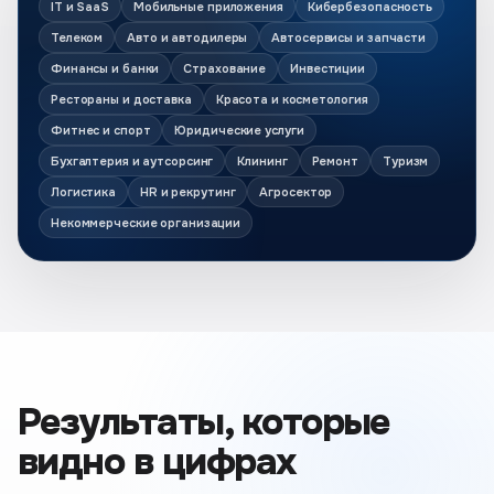
IT и SaaS
Мобильные приложения
Кибербезопасность
Телеком
Авто и автодилеры
Автосервисы и запчасти
Финансы и банки
Страхование
Инвестиции
Рестораны и доставка
Красота и косметология
Фитнес и спорт
Юридические услуги
Бухгалтерия и аутсорсинг
Клининг
Ремонт
Туризм
Логистика
HR и рекрутинг
Агросектор
Некоммерческие организации
Результаты, которые
видно в цифрах