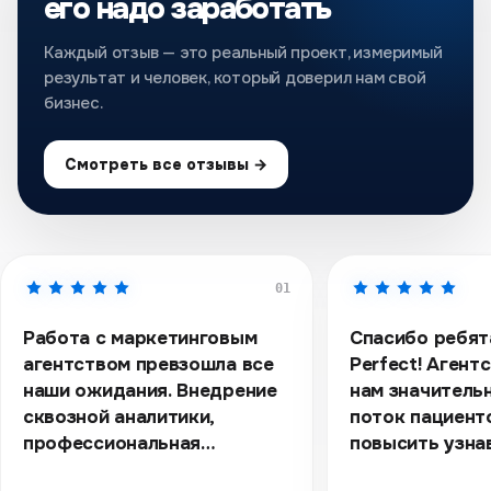
его надо заработать
Каждый отзыв — это реальный проект, измеримый
результат и человек, который доверил нам свой
бизнес.
Смотреть все отзывы →
01
Работа с маркетинговым
Спасибо ребята
агентством превзошла все
Perfect! Агент
наши ожидания. Внедрение
нам значитель
сквозной аналитики,
поток пациент
профессиональная
повысить узна
настройка рекламных
наших клиник.