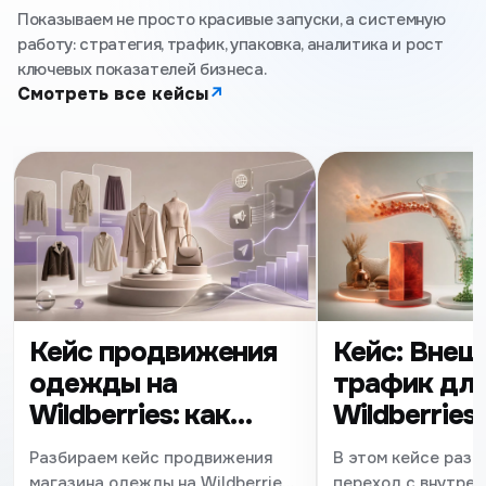
Показываем не просто красивые запуски, а системную
работу: стратегия, трафик, упаковка, аналитика и рост
ключевых показателей бизнеса.
Смотреть все кейсы
↗
Кейс продвижения
Кейс: Внеш
одежды на
трафик дл
Wildberries: как
Wildberries
увеличить продажи
заказов на 
Разбираем кейс продвижения
В этом кейсе разб
в fashion-нише
снижения 
магазина одежды на Wildberries
переход с внутрен