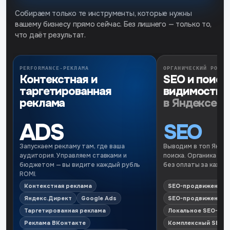
Собираем только те инструменты, которые нужны
вашему бизнесу прямо сейчас. Без лишнего — только то,
что даёт результат.
PERFORMANCE-РЕКЛАМА
ОРГАНИЧЕСКИЙ РОСТ
Контекстная и
SEO и поиск
таргетированная
видимость
реклама
в Яндексе и
ADS
SEO
Запускаем рекламу там, где ваша
Выводим в топ Яндекс
аудитория. Управляем ставками и
поиска. Органика раб
бюджетом — вы видите каждый рубль
без оплаты за каждый
ROMI.
Контекстная реклама
SEO-продвижение в
Яндекс.Директ
Google Ads
SEO-продвижение в
Таргетированная реклама
Локальное SEO-пр
Реклама ВКонтакте
Комплексный SEO-а