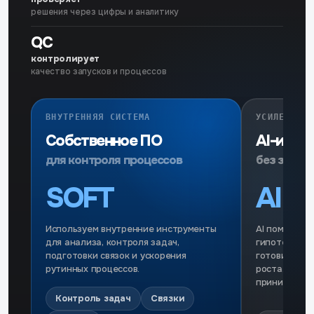
решения через цифры и аналитику
QC
контролирует
качество запусков и процессов
ВНУТРЕННЯЯ СИСТЕМА
УСИЛЕНИЕ 
Собственное ПО
AI-инст
для контроля процессов
без замен
SOFT
AI
Используем внутренние инструменты
AI помогает
для анализа, контроля задач,
гипотезы, а
подготовки связок и ускорения
готовить ко
рутинных процессов.
роста. Фина
принимает э
Контроль задач
Связки