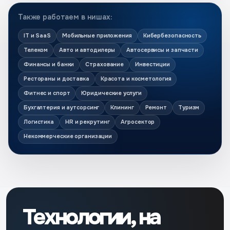
Также работаем в нишах:
IT и SaaS
Мобильные приложения
Кибербезопасность
Телеком
Авто и автодилеры
Автосервисы и запчасти
Финансы и банки
Страхование
Инвестиции
Рестораны и доставка
Красота и косметология
Фитнес и спорт
Юридические услуги
Бухгалтерия и аутсорсинг
Клининг
Ремонт
Туризм
Логистика
HR и рекрутинг
Агросектор
Некоммерческие организации
Технологии, на