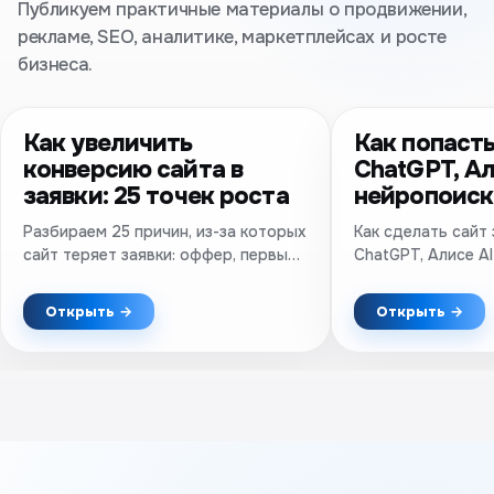
Публикуем практичные материалы о продвижении,
рекламе, SEO, аналитике, маркетплейсах и росте
бизнеса.
Как увеличить
Как попасть
конверсию сайта в
ChatGPT, Ал
заявки: 25 точек роста
нейропоиск
Разбираем 25 причин, из-за которых
Как сделать сайт
сайт теряет заявки: оффер, первый
ChatGPT, Алисе AI
экран, формы, доверие, мобильная
техническое SEO,
версия, скорость и аналитика.
упоминания и про
Открыть →
Открыть →
Практический чек-лист.
результатов.