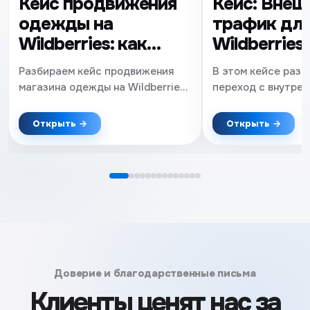
Кейс продвижения
Кейс: Внеш
одежды на
трафик дл
Wildberries: как
Wildberries
увеличить продажи
заказов на 
Разбираем кейс продвижения
В этом кейсе разб
в fashion-нише
снижения 
магазина одежды на Wildberries
переход с внутрен
в конкурентной fashion-нише.
на внешний трафи
вырасти на Wildber
Открыть →
Открыть →
за месяц. Показыв
удалось сократит
бюджет почти в 2 
воронку продаж и 
более эффективну
продвижения в ка
товаров для дома
Доверие и благодарственные письма
Клиенты ценят нас за