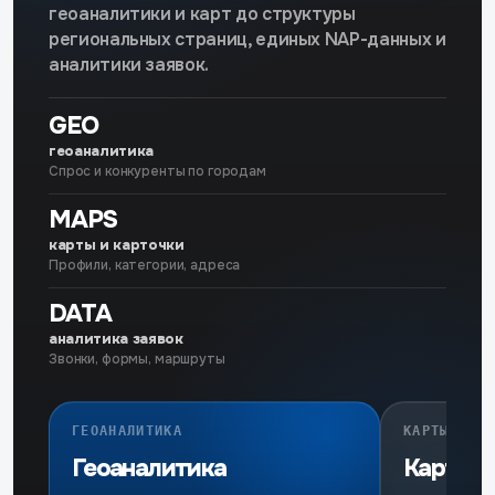
геоаналитики и карт до структуры
региональных страниц, единых NAP-данных и
аналитики заявок.
GEO
геоаналитика
Спрос и конкуренты по городам
MAPS
карты и карточки
Профили, категории, адреса
DATA
аналитика заявок
Звонки, формы, маршруты
ГЕОАНАЛИТИКА
КАРТЫ
Геоаналитика
Карты и