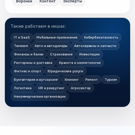
Воронки
Контент
Эксперты
Также работаем в нишах:
IT и SaaS
Мобильные приложения
Кибербезопасность
Телеком
Авто и автодилеры
Автосервисы и запчасти
Финансы и банки
Страхование
Инвестиции
Рестораны и доставка
Красота и косметология
Фитнес и спорт
Юридические услуги
Бухгалтерия и аутсорсинг
Клининг
Ремонт
Туризм
Логистика
HR и рекрутинг
Агросектор
Некоммерческие организации