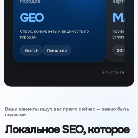
городов
карточек
GEO
MAP
Спрос, конкуренты и видимость по
Профили, ка
городам.
услуги.
Search
Локально
2GIS/Янд
→ Листайте
Ваши клиенты ищут вас прямо сейчас — важно быть
первыми
Локальное SEO, которое