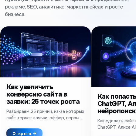
рекламе, SEO, аналитике, маркетплейсах и росте
бизнеса.
Как увеличить
конверсию сайта в
Как попасть
заявки: 25 точек роста
ChatGPT, Ал
нейропоиск
Разбираем 25 причин, из-за которых
сайт теряет заявки: оффер, первый
Как сделать сайт
экран, формы, доверие, мобильная
ChatGPT, Алисе AI
версия, скорость и аналитика.
техническое SEO,
Открыть →