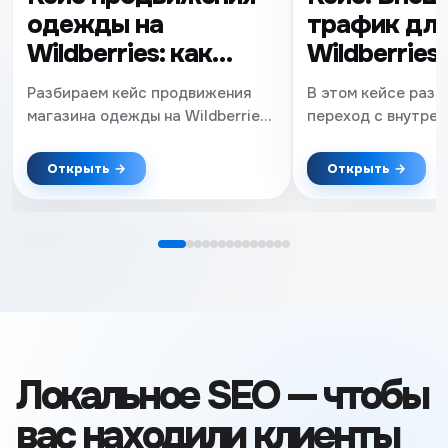
одежды на
трафик дл
Wildberries: как
Wildberries
увеличить продажи
заказов на 
Разбираем кейс продвижения
В этом кейсе разб
в fashion-нише
снижения 
магазина одежды на Wildberries
переход с внутрен
в конкурентной fashion-нише.
на внешний трафи
вырасти на Wildber
Открыть →
Открыть →
за месяц. Показыв
удалось сократит
бюджет почти в 2 
воронку продаж и 
более эффективну
продвижения в ка
товаров для дома
Локальное SEO — чтобы
вас находили клиенты