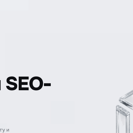
 SEO-
ту и