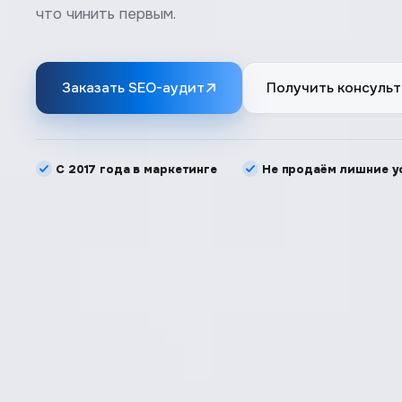
что чинить первым.
Заказать SEO-аудит
Получить консуль
С 2017 года в маркетинге
Не продаём лишние у