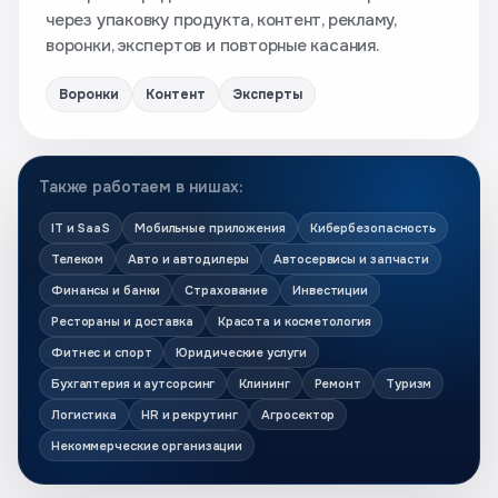
через упаковку продукта, контент, рекламу,
воронки, экспертов и повторные касания.
Воронки
Контент
Эксперты
Также работаем в нишах:
IT и SaaS
Мобильные приложения
Кибербезопасность
Телеком
Авто и автодилеры
Автосервисы и запчасти
Финансы и банки
Страхование
Инвестиции
Рестораны и доставка
Красота и косметология
Фитнес и спорт
Юридические услуги
Бухгалтерия и аутсорсинг
Клининг
Ремонт
Туризм
Логистика
HR и рекрутинг
Агросектор
Некоммерческие организации