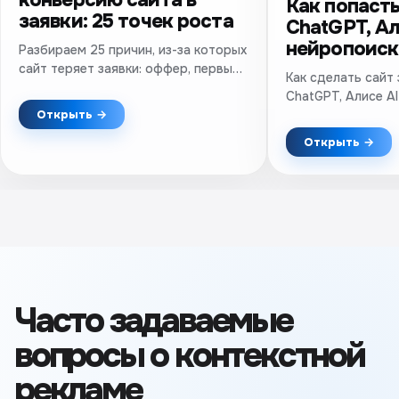
Как попасть
заявки: 25 точек роста
ChatGPT, Ал
нейропоиск
Разбираем 25 причин, из-за которых
сайт теряет заявки: оффер, первый
Как сделать сайт
экран, формы, доверие, мобильная
ChatGPT, Алисе AI
версия, скорость и аналитика.
техническое SEO,
Открыть →
Практический чек-лист.
упоминания и про
Открыть →
результатов.
Часто задаваемые
вопросы о контекстной
рекламе