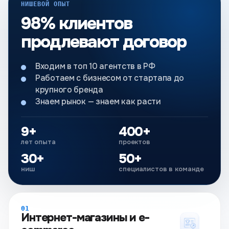
НИШЕВОЙ ОПЫТ
98% клиентов
продлевают договор
Входим в топ 10 агентств в РФ
Работаем с бизнесом от стартапа до
крупного бренда
Знаем рынок — знаем как расти
9+
400+
лет опыта
проектов
30+
50+
ниш
специалистов в команде
01
Интернет-магазины и e-