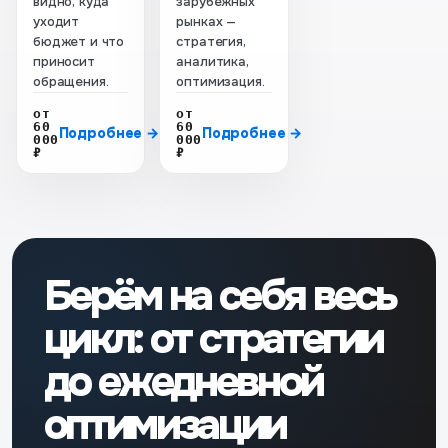
видно, куда
зарубежных
уходит
рынках —
бюджет и что
стратегия,
приносит
аналитика,
обращения.
оптимизация.
от
от
60
60
Подробнее →
Подробнее →
000
000
₽
₽
Берём на себя весь
цикл: от стратегии
до ежедневной
оптимизации