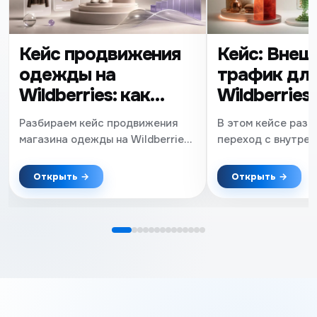
Кейс продвижения
Кейс: Внеш
одежды на
трафик дл
Wildberries: как
Wildberries
увеличить продажи
заказов на 
Разбираем кейс продвижения
В этом кейсе разб
в fashion-нише
снижения 
магазина одежды на Wildberries
переход с внутрен
в конкурентной fashion-нише.
на внешний трафи
вырасти на Wildber
Открыть →
Открыть →
за месяц. Показыв
удалось сократит
бюджет почти в 2 
воронку продаж и 
более эффективну
продвижения в ка
товаров для дома