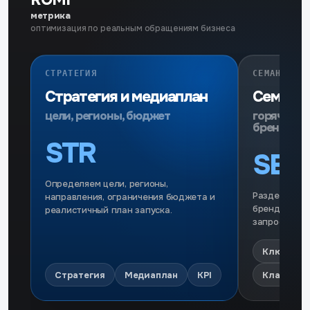
ROMI
метрика
оптимизация по реальным обращениям бизнеса
СТРАТЕГИЯ
СЕМАНТИКА
Стратегия и медиаплан
Семанти
цели, регионы, бюджет
горячие, 
брендовы
STR
SEM
Определяем цели, регионы,
Разделяем г
направления, ограничения бюджета и
брендовые 
реалистичный план запуска.
запросы.
Ключи
Стратегия
Медиаплан
KPI
Кластери