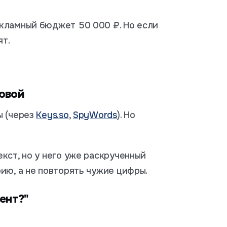
кламный бюджет 50 000 ₽. Но если
ят.
ловой
ы (через
Keys.so
,
SpyWords
). Но
кст, но у него уже раскрученный
ию, а не повторять чужие цифры.
ент?"