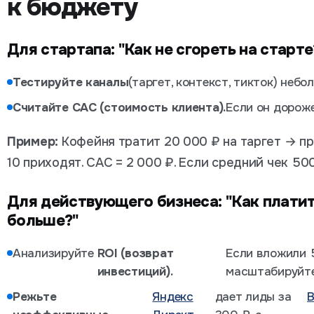
к бюджету
Для стартапа: "Как не сгореть на старте
Тестируйте каналы
(таргет, контекст, тикток) небо
Считайте CAC (стоимость клиента).
Если он дорож
Пример:
Кофейня тратит 20 000 ₽ на таргет → п
10 приходят. CAC = 2 000 ₽. Если средний чек 500
Для действующего бизнеса: "Как платит
больше?"
Анализируйте
ROI (возврат
Если вложили 5
инвестиций).
масштабируйте
Режьте
Яндекс
дает лиды за
В