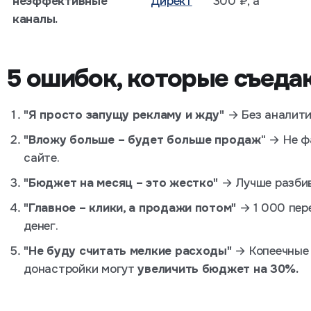
неэффективные
Директ
300 ₽, а
каналы.
5 ошибок, которые съед
"Я просто запущу рекламу и жду"
→ Без аналити
"Вложу больше – будет больше продаж
" → Не ф
сайте.
"Бюджет на месяц – это жестко"
→ Лучше разбив
"Главное – клики, а продажи потом"
→ 1 000 пер
денег.
"Не буду считать мелкие расходы"
→ Копеечные 
донастройки могут
увеличить бюджет на 30%.