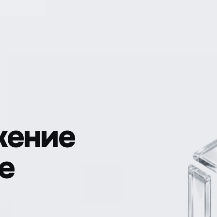
жение
e