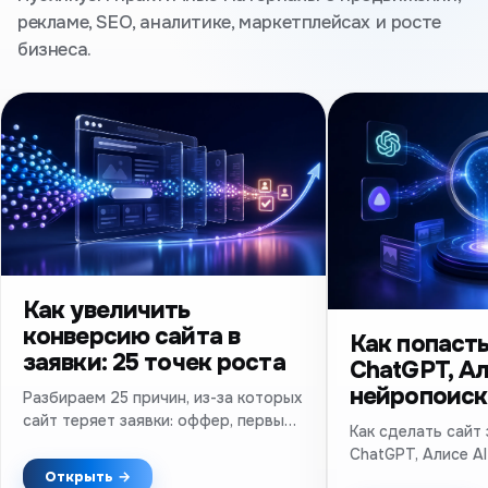
рекламе, SEO, аналитике, маркетплейсах и росте
бизнеса.
Как увеличить
конверсию сайта в
Как попасть
заявки: 25 точек роста
ChatGPT, Ал
нейропоиск
Разбираем 25 причин, из-за которых
сайт теряет заявки: оффер, первый
Как сделать сайт
экран, формы, доверие, мобильная
ChatGPT, Алисе AI
версия, скорость и аналитика.
техническое SEO,
Открыть →